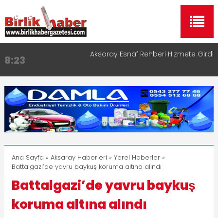
Aksaray Esnaf Rehberi Hizmete Girdi
8:23
Birlikhaber.com Yayın Hayatına Başladı | Hızlı ve
11:30
Akıllı Haber Platformu
Taşımacılıkta Dijital Devrim: Rota Sepetim
13:33
Aksaray OSB Bölge Müdürü Makam Koltuğunu
17:15
Çocuklara Bıraktı
Aksaray Esnaf Rehberi ile Google ve Yapay Zeka
16:00
Aramalarında Öne Çıkın
Ana Sayfa
»
Aksaray Haberleri
»
Yerel Haberler
»
Battalgazi’de yavru baykuş koruma altına alındı
Battalgazi’de yavru baykuş
koruma altına alındı