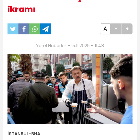
ikramı
A
-
+
Yerel Haberler - 15.11.2025 - 11:48
İSTANBUL-BHA