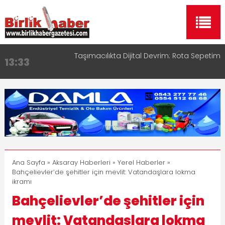
Taşımacılıkta Dijital Devrim: Rota Sepetim
13:33
Aksaray OSB Bölge Müdürü Makam Koltuğunu
17:15
Çocuklara Bıraktı
Aksaray Esnaf Rehberi ile Google ve Yapay Zeka
16:00
Aramalarında Öne Çıkın
Aksaray Esnaf Rehberi Hizmete Girdi
8:23
Birlikhaber.com Yayın Hayatına Başladı | Hızlı ve
11:30
Akıllı Haber Platformu
Ana Sayfa
»
Aksaray Haberleri
»
Yerel Haberler
»
Bahçelievler’de şehitler için mevlit: Vatandaşlara lokma
ikramı
Bahçelievler’de şehitler için
mevlit: Vatandaşlara lokma