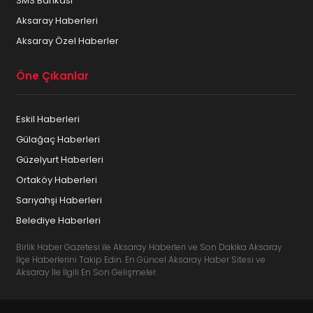
SMS Bankası
Aksaray Haberleri
Aksaray Özel Haberler
Öne Çıkanlar
Eskil Haberleri
Gülağaç Haberleri
Güzelyurt Haberleri
Ortaköy Haberleri
Sarıyahşi Haberleri
Belediye Haberleri
Birlik Haber Gazetesi ile Aksaray Haberleri ve Son Dakika Aksaray
İlçe Haberlerini Takip Edin. En Güncel Aksaray Haber Sitesi ve
Aksaray İle İlgili En Son Gelişmeler.