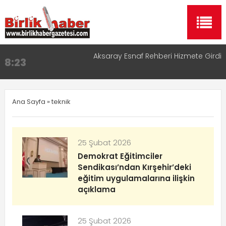
Aksaray Esnaf Rehberi Hizmete Girdi
8:23
Birlikhaber.com Yayın Hayatına Başladı | Hızlı ve
11:30
Akıllı Haber Platformu
Ana Sayfa
» teknik
Taşımacılıkta Dijital Devrim: Rota Sepetim
13:33
Aksaray OSB Bölge Müdürü Makam Koltuğunu
17:15
Çocuklara Bıraktı
25 Şubat 2026
Aksaray Esnaf Rehberi ile Google ve Yapay Zeka
16:00
Demokrat Eğitimciler
Aramalarında Öne Çıkın
Sendikası’ndan Kırşehir’deki
eğitim uygulamalarına ilişkin
açıklama
25 Şubat 2026