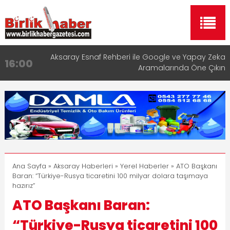
Aksaray Esnaf Rehberi ile Google ve Yapay Zeka
16:00
Aramalarında Öne Çıkın
Aksaray Esnaf Rehberi Hizmete Girdi
8:23
Birlikhaber.com Yayın Hayatına Başladı | Hızlı ve
11:30
Akıllı Haber Platformu
Taşımacılıkta Dijital Devrim: Rota Sepetim
13:33
Aksaray OSB Bölge Müdürü Makam Koltuğunu
17:15
Çocuklara Bıraktı
Ana Sayfa
»
Aksaray Haberleri
»
Yerel Haberler
» ATO Başkanı
Baran: “Türkiye-Rusya ticaretini 100 milyar dolara taşımaya
hazırız”
ATO Başkanı Baran:
“Türkiye-Rusya ticaretini 100