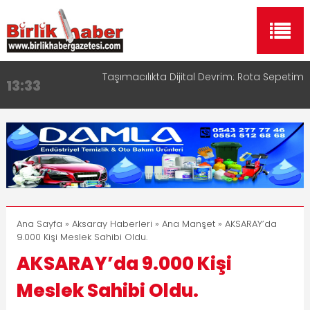
Aksaray OSB Bölge Müdürü Makam Koltuğunu
17:15
Çocuklara Bıraktı
Aksaray Esnaf Rehberi ile Google ve Yapay Zeka
16:00
Aramalarında Öne Çıkın
Aksaray Esnaf Rehberi Hizmete Girdi
8:23
Birlikhaber.com Yayın Hayatına Başladı | Hızlı ve
11:30
Akıllı Haber Platformu
Taşımacılıkta Dijital Devrim: Rota Sepetim
13:33
Ana Sayfa
»
Aksaray Haberleri
»
Ana Manşet
» AKSARAY’da
9.000 Kişi Meslek Sahibi Oldu.
AKSARAY’da 9.000 Kişi
Meslek Sahibi Oldu.