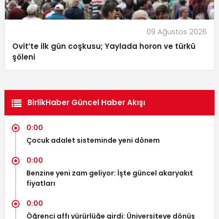
09 Ağustos 2026
Ovit’te ilk gün coşkusu; Yaylada horon ve türkü
şöleni
BirlikHaber Güncel Haber Akışı
0:00
Çocuk adalet sisteminde yeni dönem
0:00
Benzine yeni zam geliyor: İşte güncel akaryakıt
fiyatları
0:00
Öğrenci affı yürürlüğe girdi: Üniversiteye dönüş