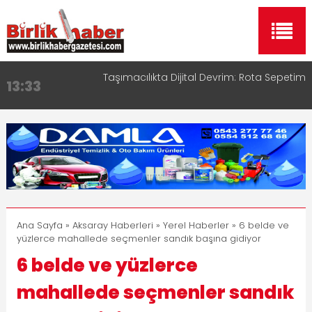
Taşımacılıkta Dijital Devrim: Rota Sepetim
13:33
Aksaray OSB Bölge Müdürü Makam Koltuğunu
17:15
Çocuklara Bıraktı
Aksaray Esnaf Rehberi ile Google ve Yapay Zeka
16:00
Aramalarında Öne Çıkın
Aksaray Esnaf Rehberi Hizmete Girdi
8:23
Birlikhaber.com Yayın Hayatına Başladı | Hızlı ve
11:30
Akıllı Haber Platformu
Ana Sayfa
»
Aksaray Haberleri
»
Yerel Haberler
» 6 belde ve
yüzlerce mahallede seçmenler sandık başına gidiyor
6 belde ve yüzlerce
mahallede seçmenler sandık