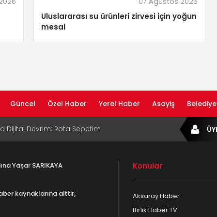
 2026
07 Ağustos 2026
Uluslararası su ürünleri zirvesi için yoğun
mesai
Güncel
Özel Haber
Yerel Haber
Asayiş
Belediye
ta Dijital Devrim: Rota Sepetim
ÜY
B Bölge Müdürü Makam Koltuğunu
ıraktı
adına Yaşar SARIKAYA
Konular
af Rehberi ile Google ve Yapay Zeka
da Öne Çıkın
aber kaynaklarına aittir,
Aksaray Haber
af Rehberi Hizmete Girdi
Birlik Haber TV