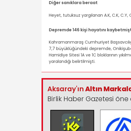
Diğer sanıklara beraat
Heyet, tutuksuz yargılanan A.K, C.K, C.Y, O
Depremde 146 kişi hayatını kaybetmişt
Kahramanmaraş Cumhuriyet Başsavcılığı
7,7 büyüklüğündeki depremde, Onikişuba
Hamidiye Sitesi 1A ve 1C bloklarının yıkılm
yaralandığı belirtilmişti.
Aksaray'ın
Altın Markal
Birlik Haber Gazetesi öne 