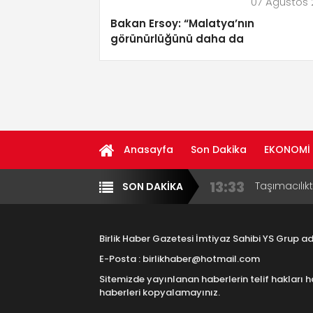
07 Ağustos
Bakan Ersoy: “Malatya’nın
görünürlüğünü daha da
güçlendireceğiz”
Anasayfa
Son Dakika
EKONOMİ
13:33
Taşımacılık
SON DAKİKA
Yazarlar
Diğer
17:15
Aksaray OS
Çocuklara B
Birlik Haber Gazetesi İmtiyaz Sahibi YS Grup 
16:00
Aksaray Esn
E-Posta : birlikhaber@hotmail.com
Aramaların
Sitemizde yayınlanan haberlerin telif hakları h
8:23
Aksaray Esn
haberleri kopyalamayınız.