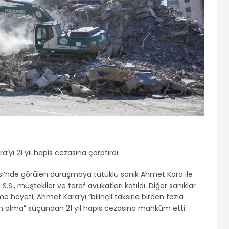
ı 21 yıl hapis cezasına çarptırdı.
nde görülen duruşmaya tutuklu sanık Ahmet Kara ile
 S.S., müştekiler ve taraf avukatları katıldı. Diğer sanıklar
eyeti, Ahmet Kara’yı “bilinçli taksirle birden fazla
 olma” suçundan 21 yıl hapis cezasına mahkûm etti.