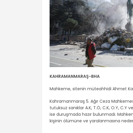
KAHRAMANMARAŞ-BHA
Mahkeme, sitenin müteahhidi Ahmet Kara’y
Kahramanmaraş 5. Ağır Ceza Mahkemesi’
tutuksuz sanıklar A.K, T.Ö, C.K, O.Y, C.Y ve
ise duruşmada hazır bulunmadı. Mahkeme h
kişinin ölümüne ve yaralanmasına neden