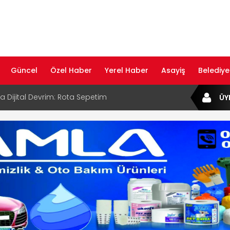
Güncel
Özel Haber
Yerel Haber
Asayiş
Belediye
ta Dijital Devrim: Rota Sepetim
ÜY
B Bölge Müdürü Makam Koltuğunu
ıraktı
af Rehberi ile Google ve Yapay Zeka
da Öne Çıkın
af Rehberi Hizmete Girdi
com Yayın Hayatına Başladı | Hızlı ve Akıllı
formu